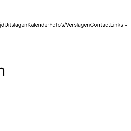
jd
Uitslagen
Kalender
Foto’s/Verslagen
Contact
Links
h