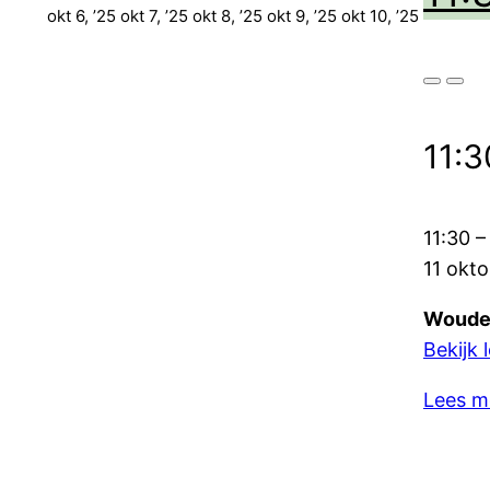
6
7
8
9
10
okt 6, ’25
okt 7, ’25
okt 8, ’25
okt 9, ’25
okt 10, ’25
oktober
oktober
oktober
oktober
oktobe
2025
2025
2025
2025
2025
Close
Close
11:3
11:30
11 okt
Woude
Bekijk 
Lees m