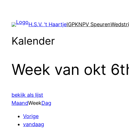
Ga
naar
de
H.S.V. 't Haartje
IGP
KNPV Speuren
Wedstri
inhoud
Kalender
Week van okt 6t
bekijk als lijst
Maand
Week
Dag
Vorige
vandaag