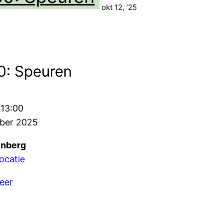
12
okt 12, ’25
r
oktober
2025
0: Speuren
–
13:00
ober 2025
nberg
locatie
eer