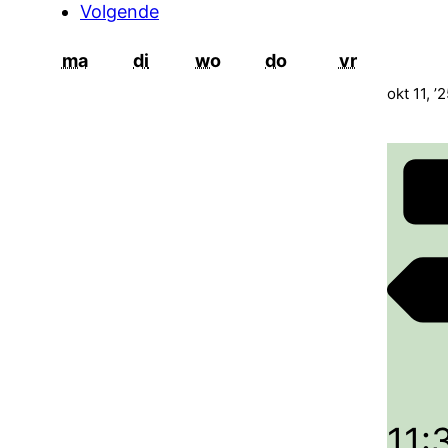
Volgende
maandag
dinsdag
woensdag
donderdag
vrijdag
ma
di
wo
do
vr
okt 11, ’
11: